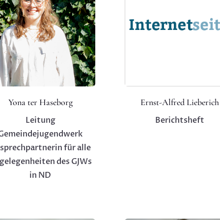
Yona ter Haseborg
Ernst-Alfred Lieberich
Leitung
Berichtsheft
Gemeindejugendwerk
sprechpartnerin für alle
gelegenheiten des GJWs
in ND